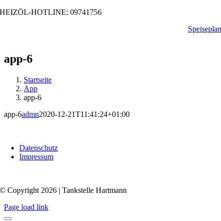
Zum
HEIZÖL-HOTLINE: 09741756
Inhalt
Speisepla
springen
app-6
Startseite
App
app-6
app-6
admn
2020-12-21T11:41:24+01:00
Datenschutz
Impressum
© Copyright 2026 | Tankstelle Hartmann
Page load link