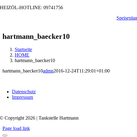
Zum
HEIZÖL-HOTLINE: 09741756
Inhalt
Speisepla
springen
hartmann_baecker10
Startseite
HOME
hartmann_baecker10
hartmann_baecker10
admn
2016-12-24T11:29:01+01:00
Datenschutz
Impressum
© Copyright 2026 | Tankstelle Hartmann
Page load link