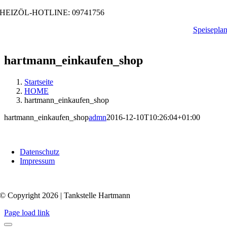
Zum
HEIZÖL-HOTLINE: 09741756
Inhalt
Speisepla
springen
hartmann_einkaufen_shop
Startseite
HOME
hartmann_einkaufen_shop
hartmann_einkaufen_shop
admn
2016-12-10T10:26:04+01:00
Datenschutz
Impressum
© Copyright 2026 | Tankstelle Hartmann
Page load link