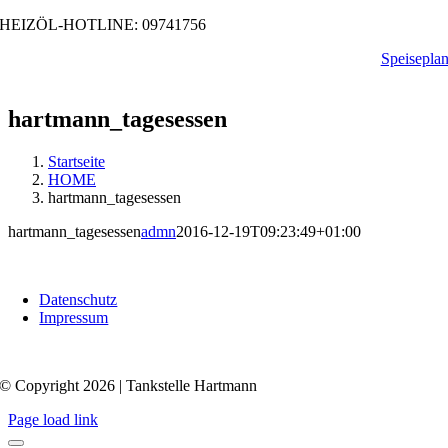
Zum
HEIZÖL-HOTLINE: 09741756
Inhalt
Speisepla
springen
hartmann_tagesessen
Startseite
HOME
hartmann_tagesessen
hartmann_tagesessen
admn
2016-12-19T09:23:49+01:00
Datenschutz
Impressum
© Copyright 2026 | Tankstelle Hartmann
Page load link