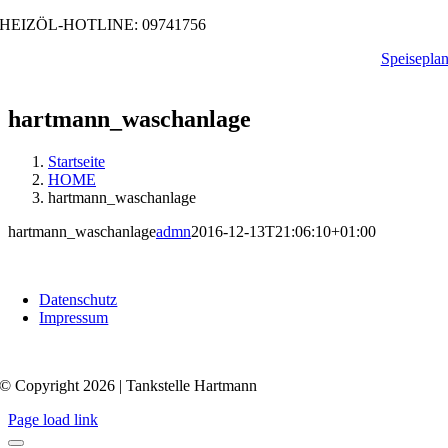
Zum
HEIZÖL-HOTLINE: 09741756
Inhalt
Speisepla
springen
hartmann_waschanlage
Startseite
HOME
hartmann_waschanlage
hartmann_waschanlage
admn
2016-12-13T21:06:10+01:00
Datenschutz
Impressum
© Copyright 2026 | Tankstelle Hartmann
Page load link