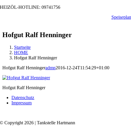
Zum
HEIZÖL-HOTLINE: 09741756
Inhalt
Speisepla
springen
Hofgut Ralf Henninger
Startseite
HOME
Hofgut Ralf Henninger
Hofgut Ralf Henninger
admn
2016-12-24T11:54:29+01:00
Hofgut Ralf Henninger
Datenschutz
Impressum
© Copyright 2026 | Tankstelle Hartmann