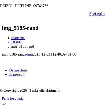
Zum
HEIZÖL-HOTLINE: 09741756
Inhalt
Speisepla
springen
img_5185-rand
Startseite
HOME
img_5185-rand
img_5185-rand
admn
2016-12-03T12:40:39+01:00
Datenschutz
Impressum
© Copyright 2026 | Tankstelle Hartmann
Page load link