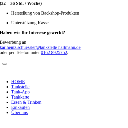
(32 – 36 Std. / Woche)
Herstellung von Backshop-Produkten
Unterstützung Kasse
Haben wir Ihr Interesse geweckt?
Bewerbung an
karlheinz.schuessler@tankstelle-hartmann.de
oder per Telefon unter
0162 8925752
.
HOME
Tankstelle
Tank-App
Tankkarte
Essen & Trinken
Einkaufen
Über uns
Nach
oben