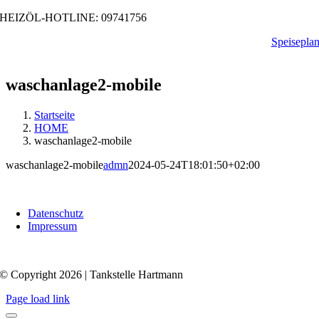
Zum
HEIZÖL-HOTLINE: 09741756
Inhalt
Speisepla
springen
waschanlage2-mobile
Startseite
HOME
waschanlage2-mobile
waschanlage2-mobile
admn
2024-05-24T18:01:50+02:00
Datenschutz
Impressum
© Copyright 2026 | Tankstelle Hartmann
Page load link