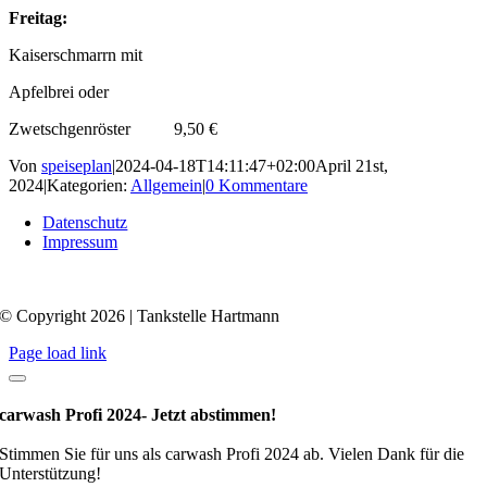
Freitag:
Kaiserschmarrn mit
Apfelbrei oder
Zwetschgenröster 9,50 €
Von
speiseplan
|
2024-04-18T14:11:47+02:00
April 21st,
2024
|
Kategorien:
Allgemein
|
0 Kommentare
Datenschutz
Impressum
© Copyright 2026 | Tankstelle Hartmann
Page load link
carwash Profi 2024- Jetzt abstimmen!
Stimmen Sie für uns als carwash Profi 2024 ab. Vielen Dank für die
Unterstützung!