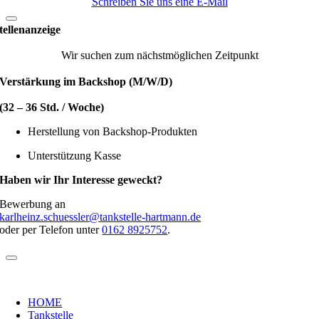
Schreiben Sie uns eine E-Mail
tellenanzeige
Wir suchen zum nächstmöglichen Zeitpunkt
Verstärkung im Backshop (M/W/D)
(32 – 36 Std. / Woche)
Herstellung von Backshop-Produkten
Unterstützung Kasse
Haben wir Ihr Interesse geweckt?
Bewerbung an
karlheinz.schuessler@tankstelle-hartmann.de
oder per Telefon unter
0162 8925752
.
HOME
Tankstelle