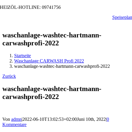
Zum
HEIZÖL-HOTLINE: 09741756
Inhalt
Speisepla
springen
waschanlage-washtec-hartmann-
carwashprofi-2022
Startseite
Waschanlage CARWASH Profi 2022
waschanlage-washtec-hartmann-carwashprofi-2022
Zurück
waschanlage-washtec-hartmann-
carwashprofi-2022
Von
admn
|
2022-06-10T13:02:53+02:00
Juni 10th, 2022
|
0
Kommentare